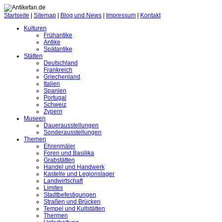
Startseite
|
Sitemap
|
Blog und News
|
Impressum
|
Kontakt
Kulturen
Frühantike
Antike
Spätantike
Stätten
Deutschland
Frankreich
Griechenland
Italien
Spanien
Portugal
Schweiz
Zypern
Museen
Dauerausstellungen
Sonderausstellungen
Themen
Ehrenmäler
Foren und Basilika
Grabstätten
Handel und Handwerk
Kastelle und Legionslager
Landwirtschaft
Limites
Stadtbefestigungen
Straßen und Brücken
Tempel und Kultstätten
Thermen