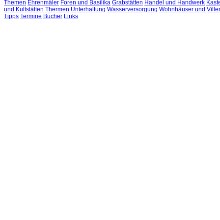
Themen
Ehrenmäler
Foren und Basilika
Grabstätten
Handel und Handwerk
Kast
und Kultstätten
Thermen
Unterhaltung
Wasserversorgung
Wohnhäuser und Ville
Tipps
Termine
Bücher
Links