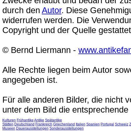
Zwecke erlaubt und bedarf der zu
durch den
Autor
. Diese Genehmigu
widerrufen werden. Die Verwendung
Copyright und der Quelle gestattet 
© Bernd Liermann -
www.antikefa
Alle Rechte liegen beim Autor sow
angegeben ist.
Für alle anderen Bilder, die nicht
unter dem Bild die entsprechende
Kulturen
Frühantike
Antike
Spätantike
Stätten
Deutschland
Frankreich
Griechenland
Italien
Spanien
Portugal
Schweiz
Museen
Dauerausstellungen
Sonderausstellungen