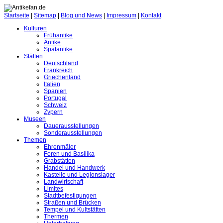
Startseite
|
Sitemap
|
Blog und News
|
Impressum
|
Kontakt
Kulturen
Frühantike
Antike
Spätantike
Stätten
Deutschland
Frankreich
Griechenland
Italien
Spanien
Portugal
Schweiz
Zypern
Museen
Dauerausstellungen
Sonderausstellungen
Themen
Ehrenmäler
Foren und Basilika
Grabstätten
Handel und Handwerk
Kastelle und Legionslager
Landwirtschaft
Limites
Stadtbefestigungen
Straßen und Brücken
Tempel und Kultstätten
Thermen